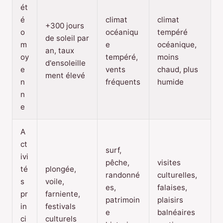
ét
é
climat
climat
+300 jours
o
océaniqu
tempéré
de soleil par
m
e
océanique,
an, taux
oy
tempéré,
moins
d'ensoleille
e
vents
chaud, plus
ment élevé
n
fréquents
humide
n
e
A
ct
surf,
ivi
pêche,
visites
té
plongée,
randonné
culturelles,
s
voile,
es,
falaises,
pr
farniente,
patrimoin
plaisirs
in
festivals
e
balnéaires
ci
culturels