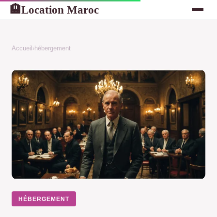
Location Maroc
🏨
Accueil
›
hébergement
HÉBERGEMENT