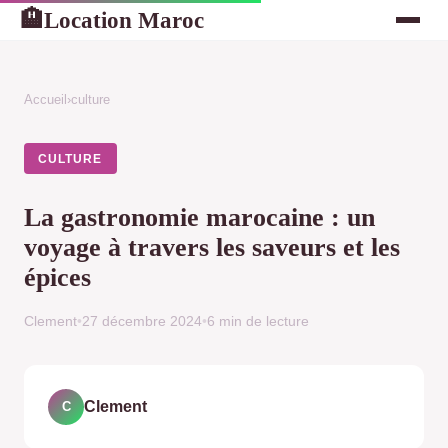
Location Maroc
🏨
Accueil
›
culture
CULTURE
La gastronomie marocaine : un
voyage à travers les saveurs et les
épices
Clement
•
27 décembre 2024
•
6 min de lecture
Clement
C