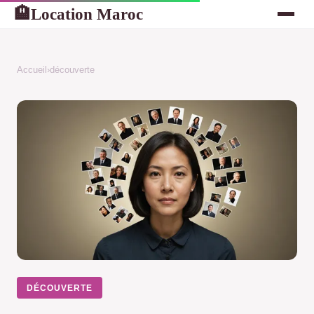
Location Maroc
🏨
Accueil
›
découverte
DÉCOUVERTE