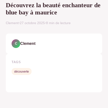
Découvrez la beauté enchanteur de
blue bay à maurice
Clement
•
27 octobre 2025
•
8 min de lecture
Clement
C
TAGS
découverte