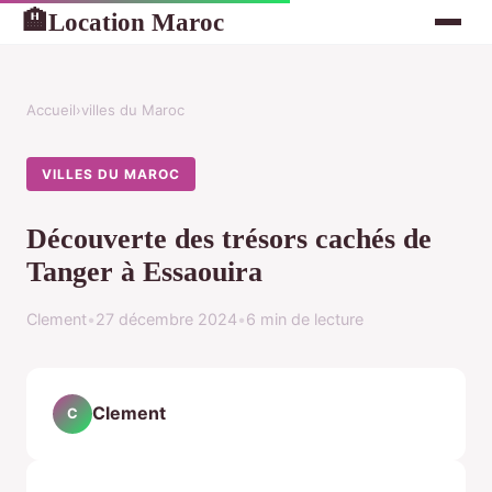
Location Maroc
🏨
Accueil
›
villes du Maroc
VILLES DU MAROC
Découverte des trésors cachés de
Tanger à Essaouira
Clement
•
27 décembre 2024
•
6 min de lecture
Clement
C